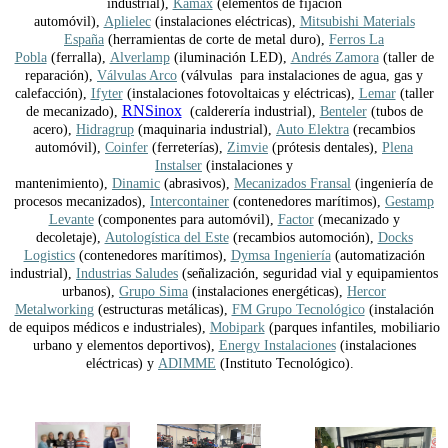
industrial),
Kamax
(elementos de fijación
automóvil),
Aplielec
(instalaciones eléctricas),
Mitsubishi Materials
España
(herramientas de corte de metal duro),
Ferros La
Pobla
(ferralla),
Alverlamp
(iluminación LED),
Andrés Zamora
(taller de
reparación),
Válvulas Arco
(válvulas para instalaciones de agua, gas y
calefacción),
Ifyter
(instalaciones fotovoltaicas y eléctricas),
Lemar
(taller
RNSinox
de mecanizado),
(calderería industrial),
Benteler
(tubos de
acero),
Hidragrup
(maquinaria industrial),
Auto Elektra
(recambios
automóvil),
Coinfer
(ferreterías),
Zimvie
(prótesis dentales),
Plena
Instalser
(instalaciones y
mantenimiento),
Dinamic
(abrasivos),
Mecanizados Fransal
(ingeniería de
procesos mecanizados),
Intercontainer
(contenedores marítimos),
Gestamp
Levante
(componentes para automóvil),
Factor
(mecanizado y
decoletaje),
Autologística del Este
(recambios automoción),
Docks
Logistics
(contenedores marítimos),
Dymsa Ingeniería
(automatización
industrial),
Industrias Saludes
(señalización, seguridad vial y equipamientos
urbanos),
Grupo Sima
(instalaciones energéticas),
Hercor
Metalworking
(estructuras metálicas),
FM Grupo Tecnológico
(instalación
de equipos médicos e industriales),
Mobipark
(parques infantiles, mobiliario
urbano y elementos deportivos),
Energy Instalaciones
(instalaciones
eléctricas) y
ADIMME
(Instituto Tecnológico).