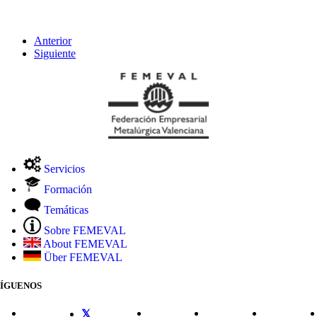
Anterior
Siguiente
Servicios
Formación
Temáticas
Sobre FEMEVAL
About FEMEVAL
Über FEMEVAL
SÍGUENOS