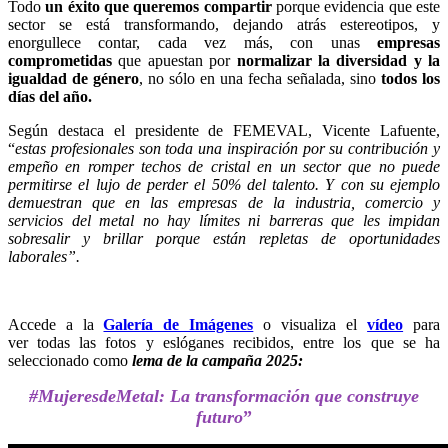
Todo
un éxito que queremos compartir
porque evidencia
que este
sector se está transformando, dejando atrás estereotipos, y
enorgullece contar, cada vez más, con unas
empresas
comprometidas
que apuestan por
normalizar la diversidad y la
igualdad de género
, no sólo en una fecha señalada, sino
todos los
días del año.
Según destaca el presidente de FEMEVAL, Vicente Lafuente,
“
estas profesionales son toda una inspiración por su contribución y
empeño en romper techos de cristal en un sector que no puede
permitirse el lujo de perder el 50% del talento. Y con su ejemplo
demuestran que en las empresas de la industria, comercio y
servicios del metal no hay límites ni barreras que les impidan
sobresalir y brillar porque están repletas de oportunidades
laborales”.
Accede a la
Galería de Imágenes
o visualiza el
vídeo
para
ver todas las fotos y eslóganes recibidos, entre los que se ha
seleccionado como
lema de la campaña 2025:
#MujeresdeMetal: La transformación que construye
futuro
”