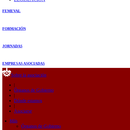
FEMEVAL
FORMACIÓN
JORNADAS
EMPRESAS ASOCIADAS
Sobre la asociación
|
Órganos de Gobierno
|
Dónde estamos
|
Asociarse
Más
Órganos de Gobierno