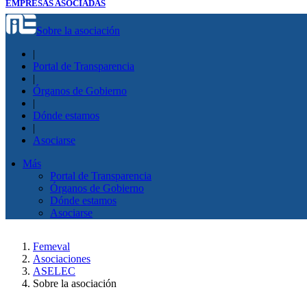
EMPRESAS ASOCIADAS
Sobre la asociación
|
Portal de Transparencia
|
Órganos de Gobierno
|
Dónde estamos
|
Asociarse
Más
Portal de Transparencia
Órganos de Gobierno
Dónde estamos
Asociarse
Femeval
Asociaciones
ASELEC
Sobre la asociación