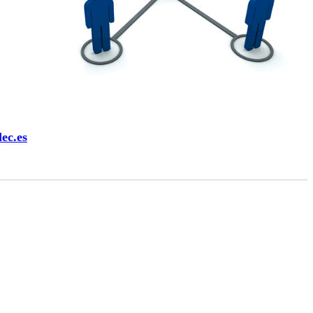
ec.es