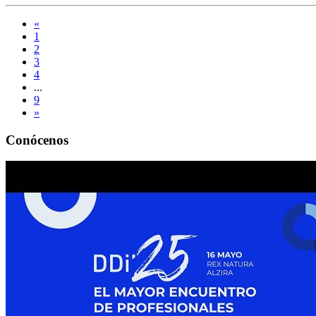
«
1
2
3
4
...
9
»
Conócenos