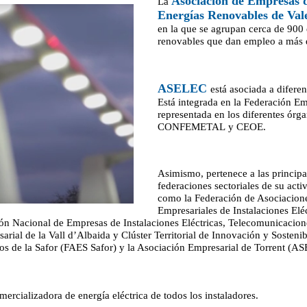
Asociación de Empresas d
La
Energías Renovables de Val
en la que se agrupan cerca de 900 
renovables que dan empleo a más 
ASELEC
está asociada a difere
Está integrada en la Federación E
representada en los diferentes ó
CONFEMETAL y CEOE.
Asimismo, pertenece a las principa
federaciones sectoriales de su acti
como la Federación de Asociacion
Empresariales de Instalaciones Eléc
n Nacional de Empresas de Instalaciones Eléctricas, Telecomunicacion
rial de la Vall d’Albaida y Clúster Territorial de Innovación y Sostenib
de la Safor (FAES Safor) y la Asociación Empresarial de Torrent (AS
omercializadora de energía eléctrica de todos los instaladores.