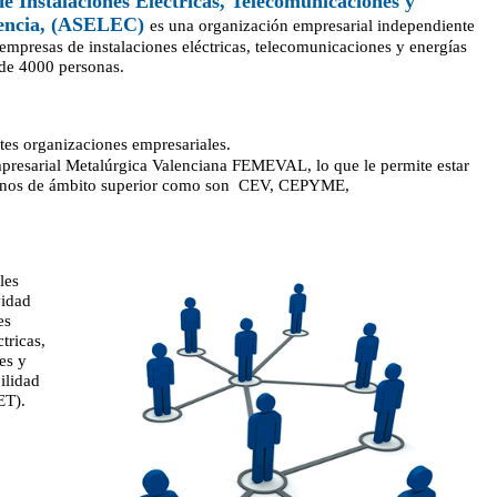
e Instalaciones Eléctricas, Telecomunicaciones y
encia
, (ASELEC)
es una organización empresarial independiente
empresas de instalaciones eléctricas, telecomunicaciones y energías
de 4000 personas.
ntes organizaciones empresariales.
mpresarial Metalúrgica Valenciana FEMEVAL, lo que le permite estar
rganos de ámbito superior como son CEV, CEPYME,
les
vidad
es
tricas,
es y
ilidad
ET).