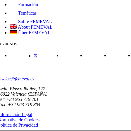
Formación
Temáticas
Sobre FEMEVAL
About FEMEVAL
Über FEMEVAL
SÍGUENOS
CONTACTO
aselec@femeval.es
vda. Blasco Ibañez, 127
46022 Valencia (ESPAÑA)
el: +34 963 719 761
Fax: +34 963 719 804
nformación Legal
Normativa de Cookies
olítica de Privacidad