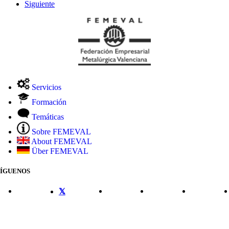
Siguiente
Servicios
Formación
Temáticas
Sobre FEMEVAL
About FEMEVAL
Über FEMEVAL
SÍGUENOS
CONTACTO