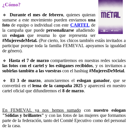
¿Cómo?
🔹
Durante el mes de febrero
, quienes quieran
sumarse a este movimiento pueden enviarnos
una
foto
de equipo o individual con este
CARTEL
de
la campaña que puede
personalizarse
añadiendo
un
eslogan
que resuma lo que representa ser
#MujeresdeMetal.
(Por cierto, los chicos también estáis invitados a
participar porque toda la familia FEMEVAL apoyamos la igualdad
de género).
🔹
Hasta el 7 de marzo
compartiremos en nuestras redes sociales
las fotos con el cartel y los eslóganes recibidos
, y os invitamos a
subirlas también a las vuestras
con el hashtag
#MujeresDeMetal
.
🔹
El 3 de marzo
, anunciaremos el
eslogan ganador
, que se
convertirá en el
lema de la campaña 2025
y aparecerá en nuestro
cartel oficial que difundiremos el
8 de marzo
.
En FEMEVAL ya nos hemos sumado
con
n
u
estro eslogan
"Sólidas y brillantes"
y con las fotos de las mujeres que formamos
parte de la federación, tanto del Comité Ejecutivo como del personal
de la casa.