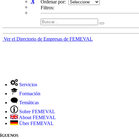
Ordenar por:
Filtros:
Ver el Directorio de Empresas de FEMEVAL
Servicios
Formación
Temáticas
Sobre FEMEVAL
About FEMEVAL
Über FEMEVAL
SÍGUENOS