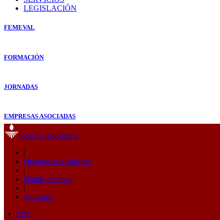
LEGISLACIÓN
FEMEVAL
FORMACIÓN
JORNADAS
EMPRESAS ASOCIADAS
Sobre la asociación
|
Órganos de Gobierno
|
Dónde estamos
|
Asociarse
Más