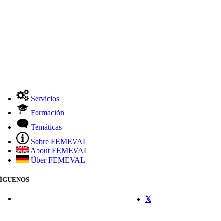
Servicios
Formación
Temáticas
Sobre FEMEVAL
About FEMEVAL
Über FEMEVAL
SÍGUENOS
CONTACTO