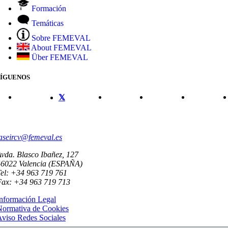
Formación
Temáticas
Sobre FEMEVAL
About FEMEVAL
Über FEMEVAL
SÍGUENOS
CONTACTO
aseircv@femeval.es
vda. Blasco Ibañez, 127
46022 Valencia (ESPAÑA)
el: +34 963 719 761
Fax: +34 963 719 713
nformación Legal
Normativa de Cookies
viso Redes Sociales