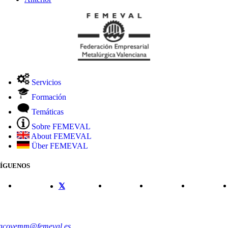
Servicios
Formación
Temáticas
Sobre FEMEVAL
About FEMEVAL
Über FEMEVAL
SÍGUENOS
CONTACTO
acovemm@femeval.es