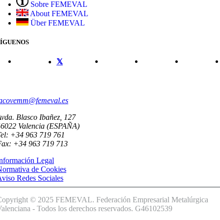
Sobre FEMEVAL
About FEMEVAL
Über FEMEVAL
SÍGUENOS
CONTACTO
acovemm@femeval.es
vda. Blasco Ibañez, 127
46022 Valencia (ESPAÑA)
el: +34 963 719 761
Fax: +34 963 719 713
nformación Legal
Normativa de Cookies
viso Redes Sociales
Copyright © 2025 FEMEVAL. Federación Empresarial Metalúrgica
alenciana - Todos los derechos reservados. G46102539