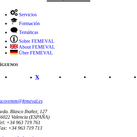
Servicios
Formación
Temáticas
Sobre FEMEVAL
About FEMEVAL
Über FEMEVAL
SÍGUENOS
CONTACTO
acovemm@femeval.es
vda. Blasco Ibañez, 127
46022 Valencia (ESPAÑA)
el: +34 963 719 761
Fax: +34 963 719 713