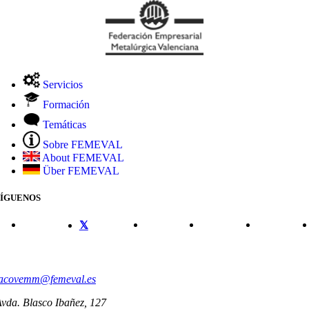
Servicios
Formación
Temáticas
Sobre FEMEVAL
About FEMEVAL
Über FEMEVAL
SÍGUENOS
CONTACTO
acovemm@femeval.es
vda. Blasco Ibañez, 127