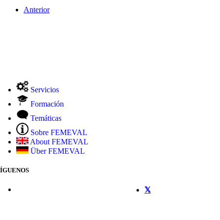
Anterior
Servicios
Formación
Temáticas
Sobre FEMEVAL
About FEMEVAL
Über FEMEVAL
SÍGUENOS
CONTACTO