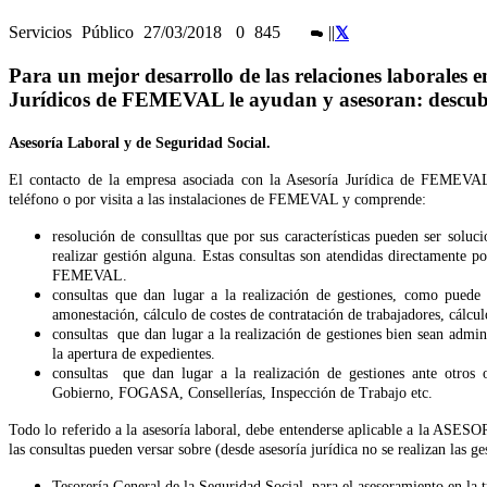
Servicios
Público
27/03/2018
0
845
|
|
Para un mejor desarrollo de las relaciones laborales en
Jurídicos de FEMEVAL le ayudan y asesoran: descu
Asesoría Laboral y de Seguridad Social.
El contacto de la empresa asociada con la Asesoría Jurídica de FEMEVAL 
teléfono o por visita a las instalaciones de FEMEVAL y comprende:
resolución de consulltas que por sus características pueden ser soluc
realizar gestión alguna. Estas consultas son atendidas directamente po
FEMEVAL.
consultas que dan lugar a la realización de gestiones, como puede 
amonestación, cálculo de costes de contratación de trabajadores, cálcul
consultas que dan lugar a la realización de gestiones bien sean admini
la apertura de expedientes.
consultas que dan lugar a la realización de gestiones ante otros
Gobierno, FOGASA, Consellerías, Inspección de Trabajo etc.
Todo lo referido a la asesoría laboral, debe entenderse aplicable a la ASE
las consultas pueden versar sobre (desde asesoría jurídica no se realizan las ge
Tesorería General de la Seguridad Social, para el asesoramiento en la t