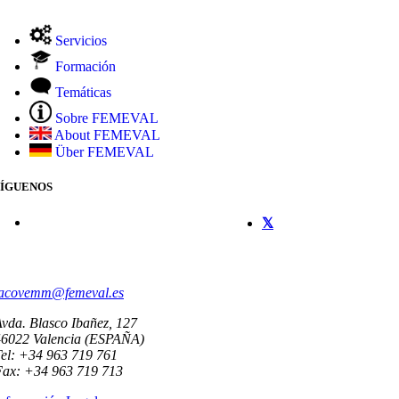
Servicios
Formación
Temáticas
Sobre FEMEVAL
About FEMEVAL
Über FEMEVAL
SÍGUENOS
CONTACTO
acovemm@femeval.es
vda. Blasco Ibañez, 127
46022 Valencia (ESPAÑA)
el: +34 963 719 761
Fax: +34 963 719 713