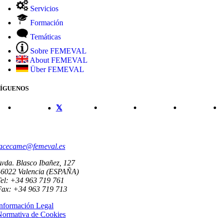
Servicios
Formación
Temáticas
Sobre FEMEVAL
About FEMEVAL
Über FEMEVAL
SÍGUENOS
CONTACTO
acecame@femeval.es
vda. Blasco Ibañez, 127
46022 Valencia (ESPAÑA)
el: +34 963 719 761
Fax: +34 963 719 713
nformación Legal
Normativa de Cookies