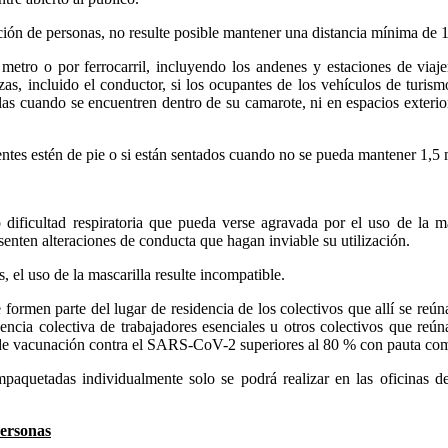
ración de personas, no resulte posible mantener una distancia mínima de 
metro o por ferrocarril, incluyendo los andenes y estaciones de viaje
as, incluido el conductor, si los ocupantes de los vehículos de turis
las cuando se encuentren dentro de su camarote, ni en espacios exteri
stentes estén de pie o si están sentados cuando no se pueda mantener 1,5
dificultad respiratoria que pueda verse agravada por el uso de la m
senten alteraciones de conducta que hagan inviable su utilización.
s, el uso de la mascarilla resulte incompatible.
 formen parte del lugar de residencia de los colectivos que allí se reú
encia colectiva de trabajadores esenciales u otros colectivos que reún
s de vacunación contra el SARS-CoV-2 superiores al 80 % con pauta comp
empaquetadas individualmente solo se podrá realizar en las oficinas 
personas