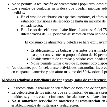
No se permite la realización de celebraciones populares, desfiles
Los eventos de cualquier naturaleza que puedan implicar aglo
medidas:
En el caso de celebrarse en espacios interiores, el afor
establecer divisiones del espacio de hasta un máximo de 3
en cada sector.
En el caso de celebrarse al aire libre, el aforo será de
diferenciados de 500 personas asistentes en cada uno de el
El consumo de alimentos y bebidas se hará exclusivamen
Establecimiento de butacas o asientos preasignados
excepto convivientes o grupo máximo de 10 perso
Establecimiento de entradas y salidas escalonadas y
No se permite fumar o uso de cualquier otro disposi
No obstante, podrán celebrarse actividades extraordinarias o es
en el apartado anterior y con aforo máximo del 50 % sobre el pre
Medidas relativas a pabellones de congresos, salas de conferencias 
Se recomienda la realización telemática de todo tipo de congres
La celebración de los mismos que se organicen de manera prese
multiusos, y otros establecimientos e instalaciones similares, in
No se autorizan servicios de hostelería ni restauración
en e
establecimientos de hostelería y restauración.