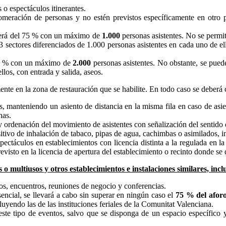
 o espectáculos itinerantes.
meración de personas y no estén previstos específicamente en otro pu
o será del 75 % con un máximo de
1.000
personas asistentes. No se permi
 sectores diferenciados de 1.000 personas asistentes en cada uno de ell
l 75 % con un máximo de
2.000
personas asistentes. No obstante, se pued
los, con entrada y salida, aseos.
te en la zona de restauración que se habilite. En todo caso se deberá c
, manteniendo un asiento de distancia en la misma fila en caso de asie
nas.
 ordenación del movimiento de asistentes con señalización del sentido de
tivo de inhalación de tabaco, pipas de agua, cachimbas o asimilados, in
pectáculos en establecimientos con licencia distinta a la regulada en l
visto en la licencia de apertura del establecimiento o recinto donde se 
o multiusos y otros establecimientos e instalaciones similares, inclu
os, encuentros, reuniones de negocio y conferencias.
ncial, se llevará a cabo sin superar en ningún caso el
75 % del afor
cluyendo las de las instituciones feriales de la Comunitat Valenciana.
ste tipo de eventos, salvo que se disponga de un espacio específico y