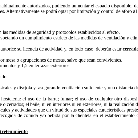
abitualmente autorizados, pudiendo aumentar el espacio disponible, de
es. Alternativamente se podrá optar por limitación y control de aforo
al
on las medidas de seguridad y protocolos establecidos al efecto.
espetando un cumplimiento estricto de las medidas de ventilación y climat
autorice su licencia de actividad y, en todo caso, deberán estar
cerrado
or mesa o agrupaciones de mesas, salvo que sean convivientes.
imientos y 1,5 en terrazas exteriores.
ndo.
cales y discjokey, asegurando ventilación suficiente y una distancia d
hostelería: el uso de la barra; fumar; el uso de cualquier otro dispos
re o cerrados; el baile, ni en interiores ni en exteriores, ni la realizaci
ocales y actividades que en virtud de sus especiales características prest
recogida de comida y/o bebida por la clientela en el establecimiento c
ntretenimiento