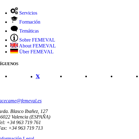
Servicios
Formación
Temáticas
Sobre FEMEVAL
About FEMEVAL
Über FEMEVAL
SÍGUENOS
CONTACTO
acecame@femeval.es
vda. Blasco Ibañez, 127
46022 Valencia (ESPAÑA)
el: +34 963 719 761
Fax: +34 963 719 713
nformación Legal