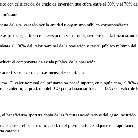
ito con calificación de grado de inversión que cubra entre el 50% y el 70% de
l préstamo.
 coste del aval cargado por la entidad u organismo público correspondiente.
as privadas, el tipo de interés podrá ser inferior, siempre que la financiación 
lente al 100% del valor nominal de la operación y reaval público mínimo del 50
 reducir el componente de ayuda pública de la operación.
 y amortizaciones con cuotas mensuales constantes.
imo. El valor nominal del préstamo no podrá superar, en ningún caso, el 80% de
 lo anterior, el préstamo del ICO podrá financiar hasta el 100% del valor de los
 el beneficiario aportará copia de las facturas acreditativas del gasto incurrido.
financiación, el beneficiario aportará el presupuesto de adquisición, aportando la
ta carencia.