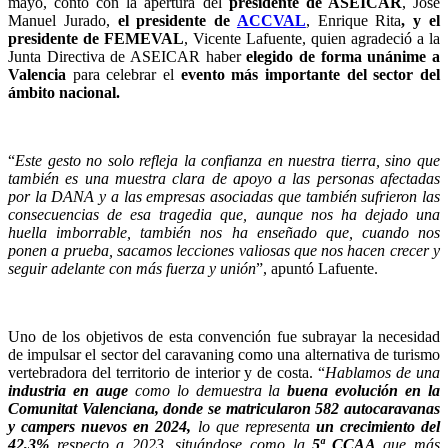
mayo, contó con la apertura del
presidente de ASEICAR
, José
Manuel Jurado,
el presidente de
ACCVAL
, Enrique Rita
, y el
presidente de FEMEVAL
, Vicente Lafuente, quien agradeció a la
Junta Directiva de ASEICAR haber
elegido de forma unánime a
Valencia
para celebrar el
evento más importante del sector del
ámbito nacional.
“
Este gesto no solo refleja la confianza en nuestra tierra, sino que
también es una muestra clara de apoyo a las personas afectadas
por la DANA y a las empresas asociadas que también sufrieron las
consecuencias de esa tragedia que, aunque nos ha dejado una
huella imborrable, también nos ha enseñado que, cuando nos
ponen a prueba, sacamos lecciones valiosas que nos hacen crecer y
seguir adelante con más fuerza y unión
”, apuntó Lafuente.
Uno de los objetivos de esta convención fue subrayar la necesidad
de impulsar el sector del caravaning como una alternativa de turismo
vertebradora del territorio de interior y de costa. “
Hablamos de una
industria en auge
como lo demuestra la
buena evolución en la
Comunitat Valenciana, donde se matricularon 582 autocaravanas
y campers nuevos en 2024,
lo que representa
un crecimiento del
42,3%
respecto a 2023, situándose como la
5ª CCAA
que más