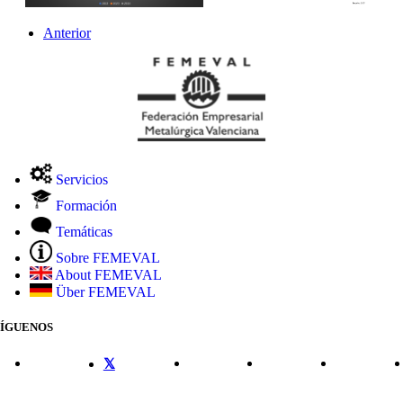
Anterior
Servicios
Formación
Temáticas
Sobre FEMEVAL
About FEMEVAL
Über FEMEVAL
SÍGUENOS
CONTACTO