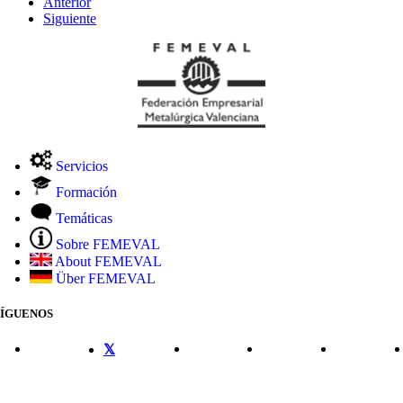
Anterior
Siguiente
Servicios
Formación
Temáticas
Sobre FEMEVAL
About FEMEVAL
Über FEMEVAL
SÍGUENOS
CONTACTO