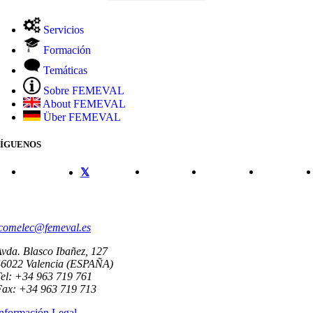
Servicios
Formación
Temáticas
Sobre FEMEVAL
About FEMEVAL
Über FEMEVAL
SÍGUENOS
CONTACTO
comelec@femeval.es
vda. Blasco Ibañez, 127
46022 Valencia (ESPAÑA)
el: +34 963 719 761
Fax: +34 963 719 713
nformación Legal