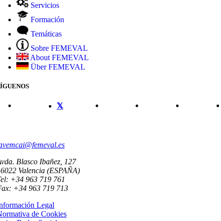
Servicios
Formación
Temáticas
Sobre FEMEVAL
About FEMEVAL
Über FEMEVAL
SÍGUENOS
CONTACTO
avemcai@femeval.es
vda. Blasco Ibañez, 127
46022 Valencia (ESPAÑA)
el: +34 963 719 761
Fax: +34 963 719 713
nformación Legal
Normativa de Cookies