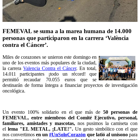
FEMEVAL se suma a la marea humana de 14.000
personas que participaron en la carrera ‘València
contra el Cáncer’.
Miles de corazones se unieron este domingo en
uno de los eventos más populares de la ciudad,
la carrera
Valencia Contra el Cáncer
. En total,
14.011 participantes ¡todo un récord! que
permitió recaudar 70.055 euros que se
destinarán
de forma íntegra a financiar proyectos de investigación
oncológica.
Un evento 100% solidario en el que más de
50 personas de
FEMEVAL, entre miembros del Comité Ejecutivo, personal,
familiares, amistades
y mas
cotas,
nos pusimos la camiseta con
el
lema "EL METAL, ¡LATE!".
Un gesto simbólico con el que
nos convertimos
en un
#UnSoloCorazón
que latió al unísono
para