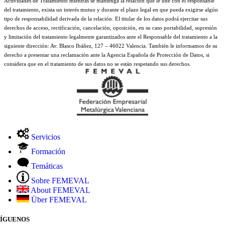
Actividades de Tratamiento mientras se mantenga la relación que le une con el responsable
del tratamiento, exista un interés mutuo y durante el plazo legal en que pueda exigirse algún
tipo de responsabilidad derivada de la relación. El titular de los datos podrá ejercitar sus
derechos de acceso, rectificación, cancelación, oposición, en su caso portabilidad, supresión
y limitación del tratamiento legalmente garantizados ante el Responsable del tratamiento a la
siguiente dirección: Av. Blasco Ibáñez, 127 – 46022 Valencia. También le informamos de su
derecho a presentar una reclamación ante la Agencia Española de Protección de Datos, si
considera que en el tratamiento de sus datos no se están respetando sus derechos.
Servicios
Formación
Temáticas
Sobre FEMEVAL
About FEMEVAL
Über FEMEVAL
SÍGUENOS