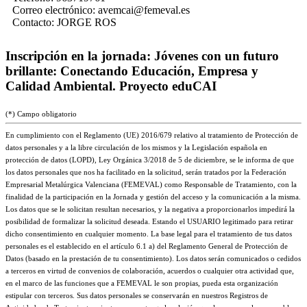
Correo electrónico:
avemcai@femeval.es
Contacto:
JORGE ROS
Inscripción en la jornada: Jóvenes con un futuro
brillante: Conectando Educación, Empresa y
Calidad Ambiental. Proyecto eduCAI
(*) Campo obligatorio
En cumplimiento con el Reglamento (UE) 2016/679 relativo al tratamiento de Protección de
datos personales y a la libre circulación de los mismos y la Legislación española en
protección de datos (LOPD), Ley Orgánica 3/2018 de 5 de diciembre, se le informa de que
los datos personales que nos ha facilitado en la solicitud, serán tratados por la Federación
Empresarial Metalúrgica Valenciana (FEMEVAL) como Responsable de Tratamiento, con la
finalidad de la participación en la Jornada y gestión del acceso y la comunicación a la misma.
Los datos que se le solicitan resultan necesarios, y la negativa a proporcionarlos impedirá la
posibilidad de formalizar la solicitud deseada. Estando el USUARIO legitimado para retirar
dicho consentimiento en cualquier momento. La base legal para el tratamiento de tus datos
personales es el establecido en el artículo 6.1 a) del Reglamento General de Protección de
Datos (basado en la prestación de tu consentimiento). Los datos serán comunicados o cedidos
a terceros en virtud de convenios de colaboración, acuerdos o cualquier otra actividad que,
en el marco de las funciones que a FEMEVAL le son propias, pueda esta organización
estipular con terceros. Sus datos personales se conservarán en nuestros Registros de