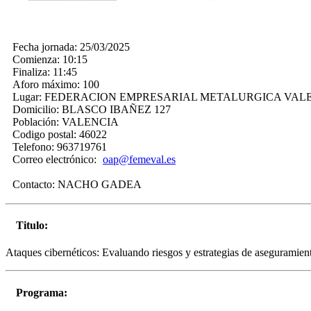
Fecha jornada:
25/03/2025
Comienza:
10:15
Finaliza:
11:45
Aforo máximo:
100
Lugar:
FEDERACION EMPRESARIAL METALURGICA VAL
Domicilio:
BLASCO IBAÑEZ 127
Población:
VALENCIA
Codigo postal:
46022
Telefono:
963719761
Correo electrónico:
oap@femeval.es
Contacto:
NACHO GADEA
Titulo:
Ataques cibernéticos: Evaluando riesgos y estrategias de aseguramien
Programa: