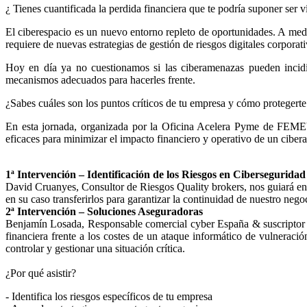
¿ Tienes cuantificada la perdida financiera que te podría suponer ser 
El ciberespacio es un nuevo entorno repleto de oportunidades. A med
requiere de nuevas estrategias de gestión de riesgos digitales corpora
Hoy en día ya no cuestionamos si las ciberamenazas pueden incidi
mecanismos adecuados para hacerles frente.
¿Sabes cuáles son los puntos críticos de tu empresa y cómo protegerte
En esta jornada, organizada por la Oficina Acelera Pyme de FEM
eficaces para minimizar el impacto financiero y operativo de un ciber
1ª Intervención – Identificación de los Riesgos en Ciberseguridad
David Cruanyes, Consultor de Riesgos Quality brokers, nos guiará en l
en su caso transferirlos para garantizar la continuidad de nuestro nego
2ª Intervención – Soluciones Aseguradoras
Benjamín Losada, Responsable comercial cyber España & suscriptor sen
financiera frente a los costes de un ataque informático de vulnerac
controlar y gestionar una situación crítica.
¿Por qué asistir?
- Identifica los riesgos específicos de tu empresa