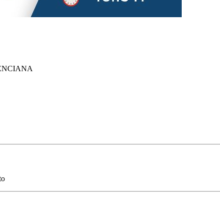
ENCIANA
to