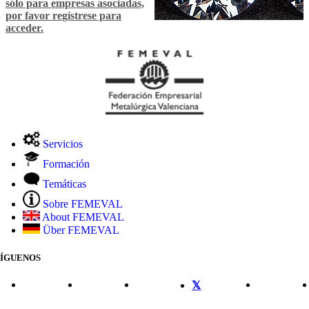
sólo para empresas asociadas,
por favor regístrese para
acceder.
Servicios
Formación
Temáticas
Sobre FEMEVAL
About FEMEVAL
Über FEMEVAL
SÍGUENOS