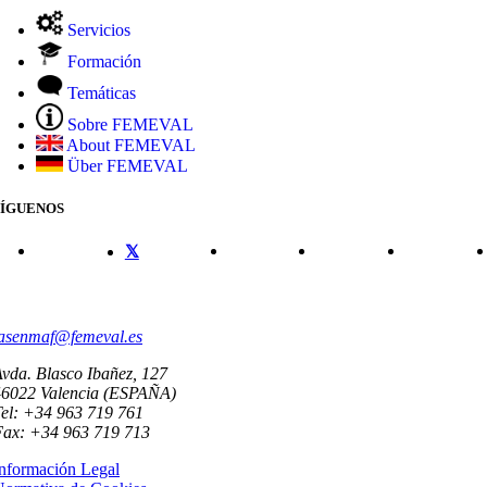
Servicios
Formación
Temáticas
Sobre FEMEVAL
About FEMEVAL
Über FEMEVAL
SÍGUENOS
CONTACTO
asenmaf@femeval.es
vda. Blasco Ibañez, 127
46022 Valencia (ESPAÑA)
el: +34 963 719 761
Fax: +34 963 719 713
nformación Legal