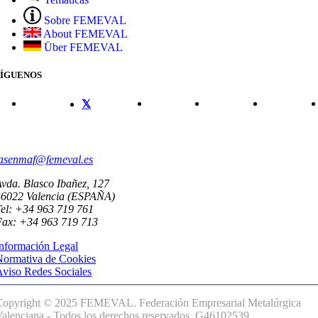
Sobre FEMEVAL
About FEMEVAL
Über FEMEVAL
SÍGUENOS
CONTACTO
asenmaf@femeval.es
vda. Blasco Ibañez, 127
46022 Valencia (ESPAÑA)
el: +34 963 719 761
Fax: +34 963 719 713
nformación Legal
Normativa de Cookies
viso Redes Sociales
Copyright © 2025 FEMEVAL. Federación Empresarial Metalúrgica
alenciana - Todos los derechos reservados. G46102539