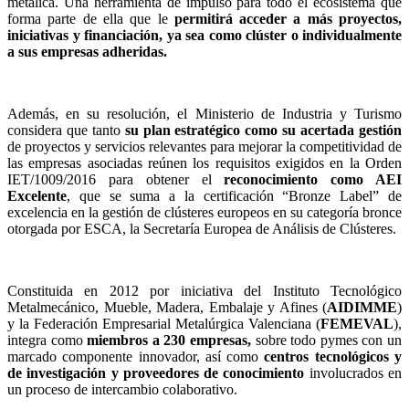
metálica. Una herramienta de impulso para todo el ecosistema que
forma parte de ella que le
permitirá acceder a más proyectos,
iniciativas y financiación, ya sea como clúster o individualmente
a sus empresas adheridas.
Además, en su resolución, el Ministerio de Industria y Turismo
considera que tanto
su plan estratégico como su acertada gestión
de proyectos y servicios relevantes para mejorar la competitividad de
las empresas asociadas reúnen los requisitos exigidos en la Orden
IET/1009/2016 para obtener el
reconocimiento como AEI
Excelente
, que se suma a la certificación “Bronze Label” de
excelencia en la gestión de clústeres europeos en su categoría bronce
otorgada por ESCA, la Secretaría Europea de Análisis de Clústeres.
Constituida en 2012 por iniciativa del Instituto Tecnológico
Metalmecánico, Mueble, Madera, Embalaje y Afines (
AIDIMME
)
y la Federación Empresarial Metalúrgica Valenciana (
FEMEVAL
),
integra como
miembros a 230 empresas,
sobre todo pymes con un
marcado componente innovador, así como
centros tecnológicos y
de investigación y proveedores de conocimiento
involucrados en
un proceso de intercambio colaborativo.