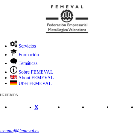
Servicios
Formación
Temáticas
Sobre FEMEVAL
About FEMEVAL
Über FEMEVAL
SÍGUENOS
CONTACTO
asenmaf@femeval.es