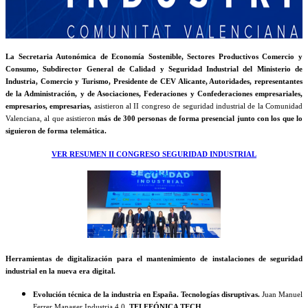
La Secretaria Autonómica de Economía Sostenible, Sectores Productivos Comercio y
Consumo, Subdirector General de Calidad y Seguridad Industrial del Ministerio de
Industria, Comercio y Turismo, Presidente de CEV Alicante, Autoridades, representantes
de la Administración, y de Asociaciones, Federaciones y Confederaciones empresariales,
empresarios, empresarias,
asistieron al II congreso de seguridad industrial de la Comunidad
Valenciana, al que asistieron
más de 300 personas de forma presencial junto con los que lo
siguieron de forma telemática.
VER RESUMEN II CONGRESO SEGURIDAD INDUSTRIAL
Herramientas de digitalización para el mantenimiento de instalaciones de seguridad
industrial en la nueva era digital.
Evolución técnica de la industria en España. Tecnologías disruptivas.
Juan Manuel
Ferrer Manager Industria 4.0.
TELEFÓNICA TECH