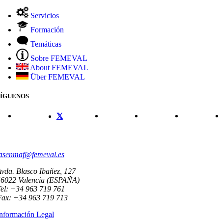
Servicios
Formación
Temáticas
Sobre FEMEVAL
About FEMEVAL
Über FEMEVAL
SÍGUENOS
CONTACTO
asenmaf@femeval.es
vda. Blasco Ibañez, 127
46022 Valencia (ESPAÑA)
el: +34 963 719 761
Fax: +34 963 719 713
nformación Legal