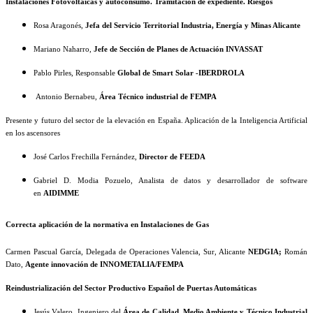
Instalaciones Fotovoltaicas y autoconsumo. Tramitación de expediente. Riesgos
Rosa Aragonés,
Jefa del Servicio Territorial Industria, Energía y Minas Alicante
Mariano Naharro,
Jefe de Sección de Planes de Actuación INVASSAT
Pablo Pirles, Responsable
Global de Smart Solar -IBERDROLA
Antonio Bernabeu,
Área Técnico industrial de FEMPA
Presente y futuro del sector de la elevación en España. Aplicación de la Inteligencia Artificial
en los ascensores
José Carlos Frechilla Fernández,
Director de FEEDA
Gabriel D. Modia Pozuelo, Analista de datos y desarrollador de software
en
AIDIMME
Correcta aplicación de la normativa en Instalaciones de Gas
Carmen Pascual García, Delegada de Operaciones Valencia, Sur, Alicante
NEDGIA;
Román
Dato,
Agente innovación de INNOMETALIA/FEMPA
Reindustrialización del Sector Productivo Español de Puertas Automáticas
Jesús Valero, Ingeniero del
Área de Calidad, Medio Ambiente y Técnico Industrial