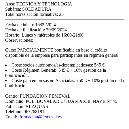
Área:
TECNICA Y TECNOLOGIA
Subárea:
SOLDADURA
Total horas acción formativa:
25
Fecha de inicio:
16/09/2024
Fecha de finalización:
30/09/2024
Horario:
Lunes y miércoles de 16:00-21:00
Observaciones:
Curso PARCIALMENTE bonificable en base al crédito
disponible de la empresa para participantes en régimen general.
Coste socios autónomos/as-desempleados/as: 545 €
Coste Régimen General: 545 € + 10% gestión de la
bonificación.
Coste para empresas no Asociadas: 750 € + 10% gestión de la
bonificación.
Centro:
FUNDACION FEMEVAL
Domicilio:
POL. BOVALAR C/ JUAN XXIII, NAVE Nº 45
Población:
ALAQUÀS
Teléfono:
963268181
Email:
formacion@femeval.es