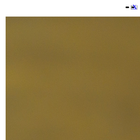
|
|
|