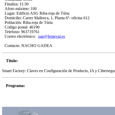
Finaliza:
11:30
Aforo máximo:
100
Lugar:
Edificio ASG Riba-roja de Túria
Domicilio:
Carrer Mallorca, 1, Planta 6º- oficina 612
Población:
Riba-roja de Túria
Codigo postal:
46190
Telefono:
963719761
Correo electrónico:
oap@femeval.es
Contacto:
NACHO GADEA
Titulo:
Smart Factory: Claves en Configuración de Producto, IA y Cibersegu
Programa: