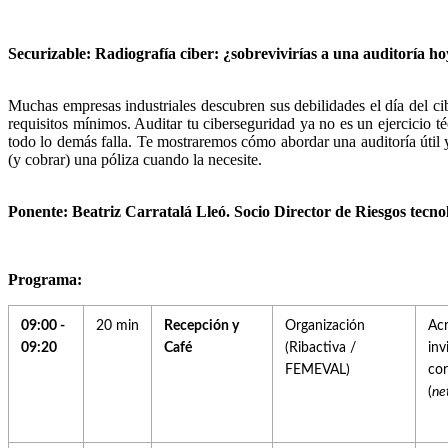
Securizable: Radiografía ciber: ¿sobrevivirías a una auditoría h
Muchas empresas industriales descubren sus debilidades el día del ci
requisitos mínimos. Auditar tu ciberseguridad ya no es un ejercicio 
todo lo demás falla. Te mostraremos cómo abordar una auditoría útil y
(y cobrar) una póliza cuando la necesite.
Ponente: Beatriz Carratalá Lleó. Socio Director de Riesgos tecno
Programa:
09:00 -
20 min
Recepción y
Organización
Acr
09:20
Café
(Ribactiva /
inv
FEMEVAL)
cor
(
ne