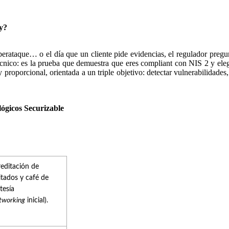
oy?
berataque… o el día que un cliente pide evidencias, el regulador preg
técnico: es la prueba que demuestra que eres compliant con NIS 2 y eleg
 proporcional, orientada a un triple objetivo: detectar vulnerabilidade
lógicos Securizable
editación de
itados y café de
tesía
tworking
inicial).