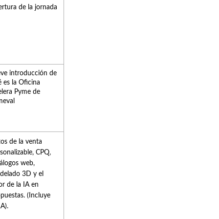
rtura de la jornada
ve introducción de
 es la Oficina
elera Pyme de
meval
os de la venta
sonalizable, CPQ,
álogos web,
delado 3D y el
or de la IA en
puestas. (Incluye
A).