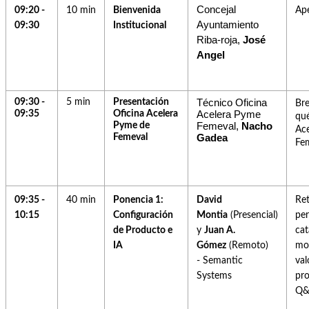
Concejal
09:20 -
10 min
Bienvenida
Ape
Ayuntamiento
09:30
Institucional
Riba-roja,
José
Angel
Técnico Oficina
09:30 -
5 min
Presentación
Bre
Acelera Pyme
09:35
Oficina Acelera
qué
Femeval,
Nacho
Pyme de
Ac
Gadea
Femeval
Fe
09:35 -
40 min
Ponencia 1:
D
avid
Ret
10:15
Configuración
Montia
(
Presencial)
per
de Producto e
y
Juan A.
cat
IA
Gómez
(
Remoto)
mo
-
Semantic
val
Systems
pro
Q&