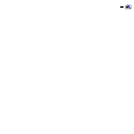
|
|
|