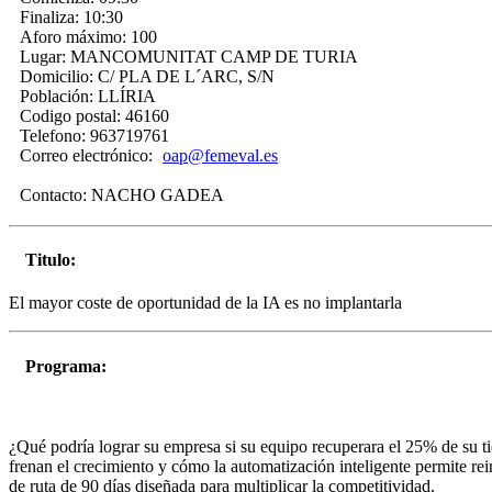
Finaliza:
10:30
Aforo máximo:
100
Lugar:
MANCOMUNITAT CAMP DE TURIA
Domicilio:
C/ PLA DE L´ARC, S/N
Población:
LLÍRIA
Codigo postal:
46160
Telefono:
963719761
Correo electrónico:
oap@femeval.es
Contacto:
NACHO GADEA
Titulo:
El mayor coste de oportunidad de la IA es no implantarla
Programa:
¿Qué podría lograr su empresa si su equipo recuperara el 25% de su t
frenan el crecimiento y cómo la automatización inteligente permite re
de ruta de 90 días diseñada para multiplicar la competitividad.