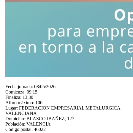
Fecha jornada:
08/05/2026
Comienza:
09:15
Finaliza:
13:30
Aforo máximo:
100
Lugar:
FEDERACION EMPRESARIAL METALURGICA
VALENCIANA
Domicilio:
BLASCO IBAÑEZ, 127
Población:
VALENCIA
Codigo postal:
46022