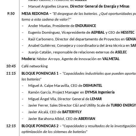
–
Manuel Argüelles Linares,
Director General de Energía y Minas
9:50
MESA REDONDA –
“El despegue de las baterías. ¿Qué oportunidades 
torno a esta cadena de valor?“
–
Ander Muelas, Presidente de
ENDURANCE
–
Eugenio Domínguez, Vicepresidente de
AEPIBAL
y CEO de
HESSTEC
–
Raúl Carbonero, Director del departamento de Proyectos en
GENIA
–
Anabel Gutiérrez, Consejera y coordinadora del área técnica en
SAP
–
Juanjo Catalán, responsable de relaciones externas de
ASELEC
Modera:
Néstor Arroyo, Agente de Innovación en
VALMETAL
10:45
Café networking
11:15
BLOQUE PONENCIAS 1
–
“Capacidades industriales que pueden aportar
las baterías”
–
Miguel A. Calpe Maravilla, CEO de
DISMUNTEL
–
Ramón García, Project Manager en
DYMSA Ingeniería
–
Miguel Ángel Vila, Director General de
LEMAR
–
Javier Ferrer, Sales Director C&I and Utility Scale de
TURBO ENERG
–
Javier Alcalá, CEO de
BATTERYFLY
–
Javier Barahona Albiol, CEO de
ABERVIAN
12:15
BLOQUE PONENCIAS 2
– “
Capacidades y resultados de la investigación
optimización de los sistemas de baterías
”