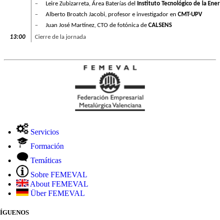
–
Leire Zubizarreta, Área Baterías del
Instituto Tecnológico de la Ener
–
Alberto Broatch Jacobi, profesor e investigador en
CMT-UPV
–
Juan José Martínez, CTO de fotónica de
CALSENS
13:00
Cierre de la jornada
Servicios
Formación
Temáticas
Sobre FEMEVAL
About FEMEVAL
Über FEMEVAL
SÍGUENOS