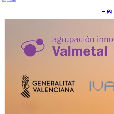
|
|
|