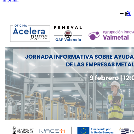
|
|
|