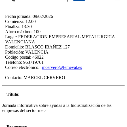
Fecha jornada:
09/02/2026
Comienza:
12:00
Finaliza:
13:30
Aforo máximo:
100
Lugar:
FEDERACION EMPRESARIAL METALURGICA
VALENCIANA
Domicilio:
BLASCO IBAÑEZ 127
Población:
VALENCIA
Codigo postal:
46022
Telefono:
963719761
Correo electrónico:
mcervero@femeval.es
Contacto:
MARCEL CERVERO
Titulo:
Jornada informativa sobre ayudas a la Industrialización de las
empresas del sector metal
Programa: