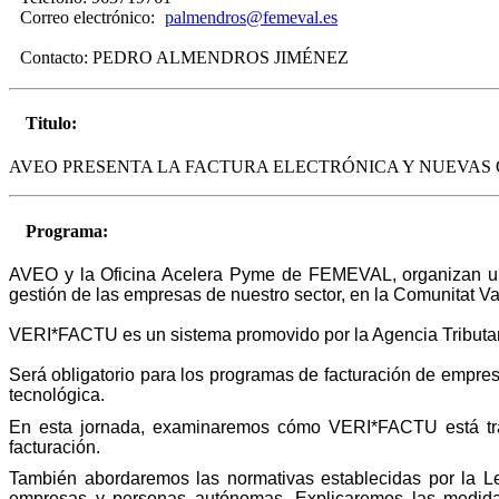
Correo electrónico:
palmendros@femeval.es
Contacto:
PEDRO ALMENDROS JIMÉNEZ
Titulo:
AVEO PRESENTA LA FACTURA ELECTRÓNICA Y NUEVAS 
Programa:
AVEO y la Oficina Acelera Pyme de FEMEVAL, organizan una 
gestión de las empresas de nuestro sector, en la Comunitat V
VERI*FACTU es un sistema promovido por la Agencia Tributaria, 
Será obligatorio para los programas de facturación de empres
tecnológica.
En esta jornada, examinaremos cómo VERI*FACTU está trans
facturación.
También abordaremos las normativas establecidas por la L
empresas y personas autónomas.
Explicaremos las medida