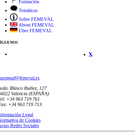
Formación
Temáticas
Sobre FEMEVAL
About FEMEVAL
Über FEMEVAL
SÍGUENOS
CONTACTO
asenmaf@femeval.es
vda. Blasco Ibañez, 127
46022 Valencia (ESPAÑA)
el: +34 963 719 761
Fax: +34 963 719 713
nformación Legal
Normativa de Cookies
viso Redes Sociales