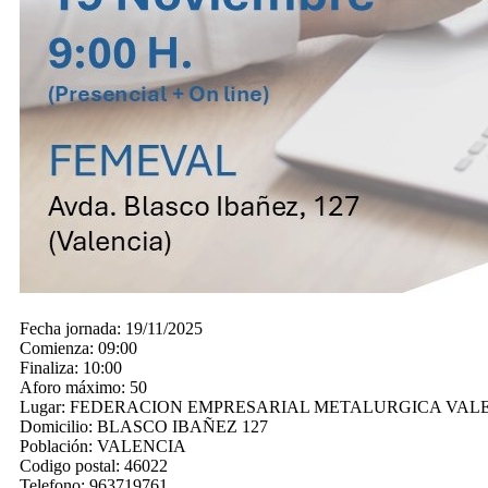
Fecha jornada:
19/11/2025
Comienza:
09:00
Finaliza:
10:00
Aforo máximo:
50
Lugar:
FEDERACION EMPRESARIAL METALURGICA VAL
Domicilio:
BLASCO IBAÑEZ 127
Población:
VALENCIA
Codigo postal:
46022
Telefono:
963719761