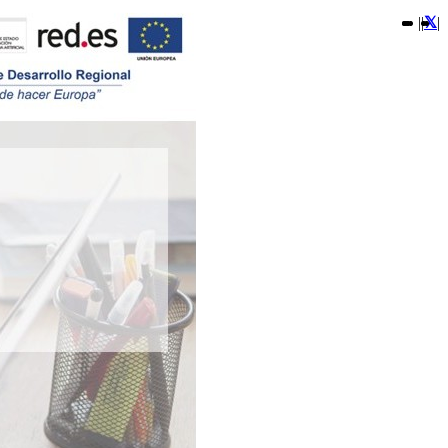
|
|
|