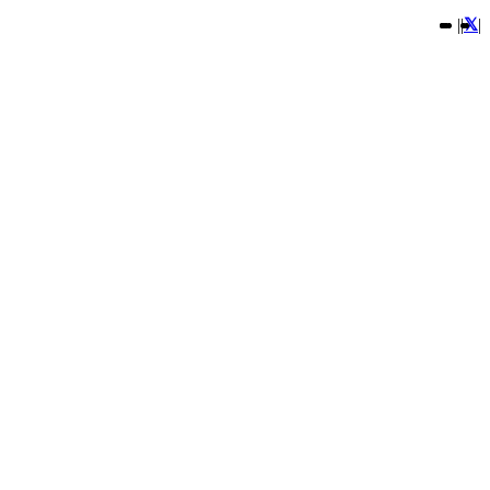
|
|
|