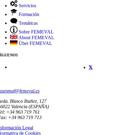
Servicios
Formación
Temáticas
Sobre FEMEVAL
About FEMEVAL
Über FEMEVAL
SÍGUENOS
CONTACTO
asenmaf@femeval.es
vda. Blasco Ibañez, 127
46022 Valencia (ESPAÑA)
el: +34 963 719 761
Fax: +34 963 719 713
nformación Legal
Normativa de Cookies