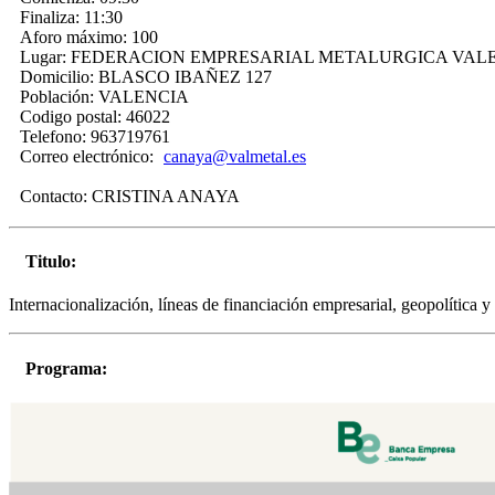
Finaliza:
11:30
Aforo máximo:
100
Lugar:
FEDERACION EMPRESARIAL METALURGICA VAL
Domicilio:
BLASCO IBAÑEZ 127
Población:
VALENCIA
Codigo postal:
46022
Telefono:
963719761
Correo electrónico:
canaya@valmetal.es
Contacto:
CRISTINA ANAYA
Titulo:
Internacionalización, líneas de financiación empresarial, geopolítica
Programa: