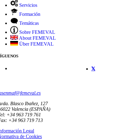
Servicios
Formación
Temáticas
Sobre FEMEVAL
About FEMEVAL
Über FEMEVAL
SÍGUENOS
CONTACTO
asenmaf@femeval.es
vda. Blasco Ibañez, 127
46022 Valencia (ESPAÑA)
el: +34 963 719 761
Fax: +34 963 719 713
nformación Legal
Normativa de Cookies