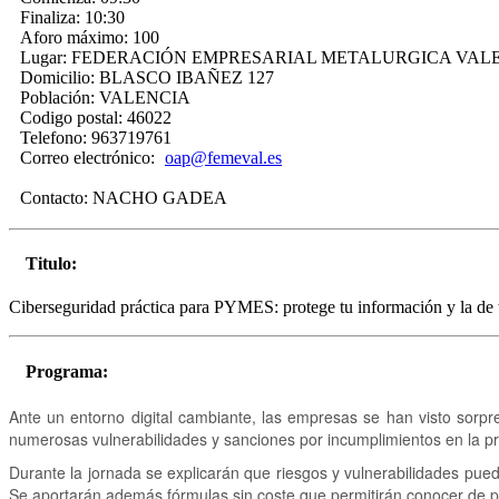
Finaliza:
10:30
Aforo máximo:
100
Lugar:
FEDERACIÓN EMPRESARIAL METALURGICA VAL
Domicilio:
BLASCO IBAÑEZ 127
Población:
VALENCIA
Codigo postal:
46022
Telefono:
963719761
Correo electrónico:
oap@femeval.es
Contacto:
NACHO GADEA
Titulo:
Ciberseguridad práctica para PYMES: protege tu información y la de t
Programa:
Ante un entorno digital cambiante, las empresas se han visto sor
numerosas vulnerabilidades y sanciones por incumplimientos en la pr
Durante la jornada se explicarán que riesgos y vulnerabilidades pue
Se aportarán además fórmulas sin coste que permitirán conocer de 