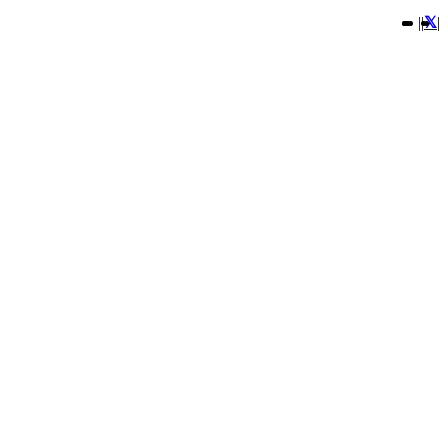
|
|
|