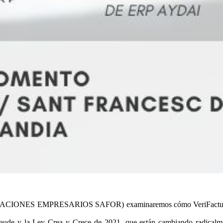
IONES EMPRESARIOS SAFOR) examinaremos cómo VeriFactu está tra
raude y la Ley Crea y Crece de 2021, que están cambiando radicalmen