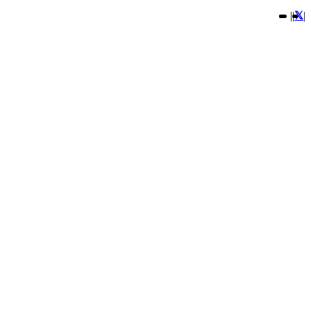
|
|
|