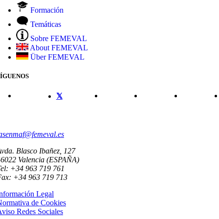
Formación
Temáticas
Sobre FEMEVAL
About FEMEVAL
Über FEMEVAL
SÍGUENOS
CONTACTO
asenmaf@femeval.es
vda. Blasco Ibañez, 127
46022 Valencia (ESPAÑA)
el: +34 963 719 761
Fax: +34 963 719 713
nformación Legal
Normativa de Cookies
viso Redes Sociales