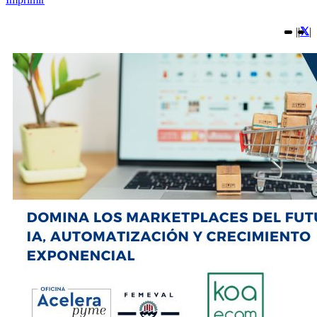
|
|
|