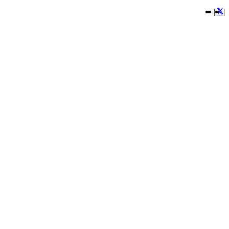
|
|
|