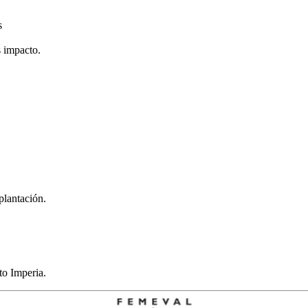
s
s impacto.
plantación.
to Imperia.