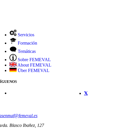
Servicios
Formación
Temáticas
Sobre FEMEVAL
About FEMEVAL
Über FEMEVAL
SÍGUENOS
CONTACTO
asenmaf@femeval.es
vda. Blasco Ibañez, 127