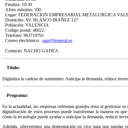
Finaliza:
10:30
Aforo máximo:
100
Lugar:
FEDERACION EMPRESARIAL METALURGICA VAL
Domicilio:
AV. BLASCO IBAÑEZ 127
Población:
VALENCIA
Codigo postal:
46022
Telefono:
963719761
Correo electrónico:
oap@femeval.es
Contacto:
NACHO GADEA
Titulo:
Digitaliza tu cadena de suministro: Anticipa la demanda, reduce inven
Programa:
En la actualidad, las empresas enfrentan grandes retos al gestionar s
digitalización de estos procesos puede transformar la manera en que 
cómo la tecnología puede ayudar a anticipar la demanda, reducir inven
Además, ofreceremos una demostración en vivo para que puedas ver