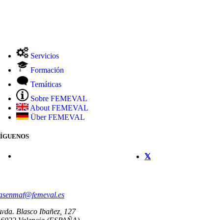
Servicios
Formación
Temáticas
Sobre FEMEVAL
About FEMEVAL
Über FEMEVAL
SÍGUENOS
CONTACTO
asenmaf@femeval.es
vda. Blasco Ibañez, 127