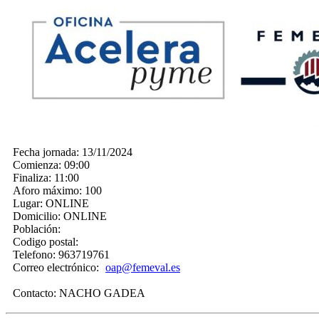
Fecha jornada:
13/11/2024
Comienza:
09:00
Finaliza:
11:00
Aforo máximo:
100
Lugar:
ONLINE
Domicilio:
ONLINE
Población:
Codigo postal:
Telefono:
963719761
Correo electrónico:
oap@femeval.es
Contacto:
NACHO GADEA