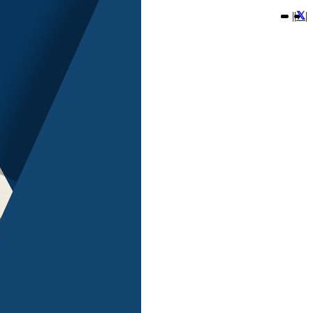
|
|
|