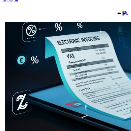
|
|
|