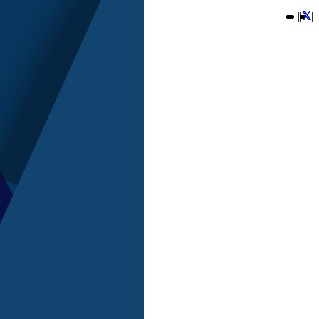
|
|
|