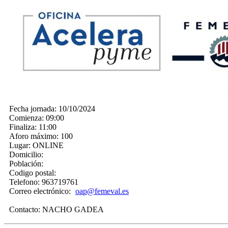
Fecha jornada:
10/10/2024
Comienza:
09:00
Finaliza:
11:00
Aforo máximo:
100
Lugar:
ONLINE
Domicilio:
Población:
Codigo postal:
Telefono:
963719761
Correo electrónico:
oap@femeval.es
Contacto:
NACHO GADEA