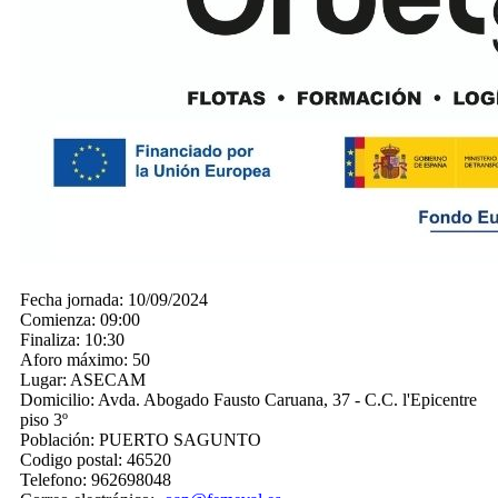
Fecha jornada:
10/09/2024
Comienza:
09:00
Finaliza:
10:30
Aforo máximo:
50
Lugar:
ASECAM
Domicilio:
Avda. Abogado Fausto Caruana, 37 - C.C. l'Epicentre
piso 3º
Población:
PUERTO SAGUNTO
Codigo postal:
46520
Telefono:
962698048