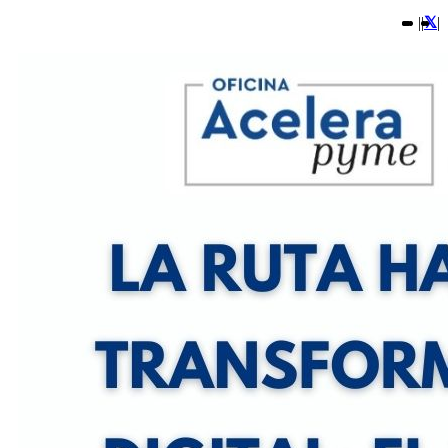
|
|
|