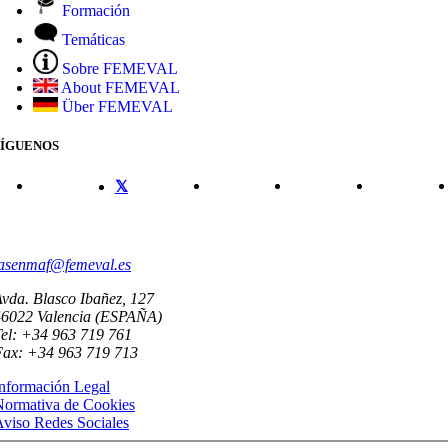
Formación
Temáticas
Sobre FEMEVAL
About FEMEVAL
Über FEMEVAL
SÍGUENOS
CONTACTO
asenmaf@femeval.es
vda. Blasco Ibañez, 127
46022 Valencia (ESPAÑA)
el: +34 963 719 761
Fax: +34 963 719 713
nformación Legal
Normativa de Cookies
viso Redes Sociales