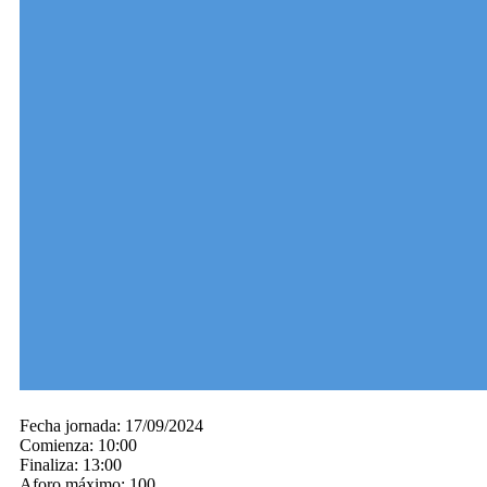
Fecha jornada:
17/09/2024
Comienza:
10:00
Finaliza:
13:00
Aforo máximo:
100