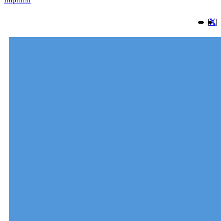
|
|
|