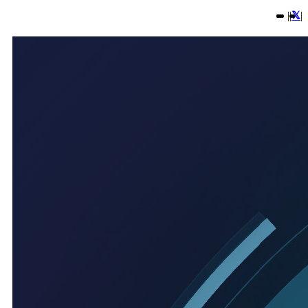
|
|
|