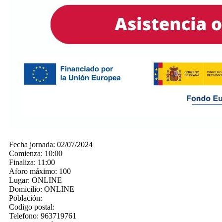
Fecha jornada:
02/07/2024
Comienza:
10:00
Finaliza:
11:00
Aforo máximo:
100
Lugar:
ONLINE
Domicilio:
ONLINE
Población:
Codigo postal:
Telefono:
963719761