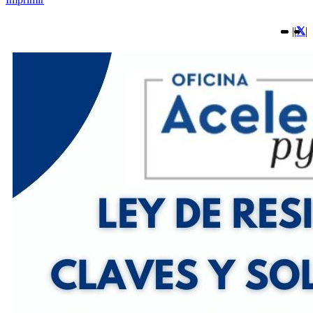
|
|
|