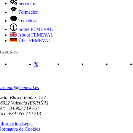
Servicios
Formación
Temáticas
Sobre FEMEVAL
About FEMEVAL
Über FEMEVAL
SÍGUENOS
CONTACTO
asenmaf@femeval.es
vda. Blasco Ibañez, 127
46022 Valencia (ESPAÑA)
el: +34 963 719 761
Fax: +34 963 719 713
nformación Legal
Normativa de Cookies