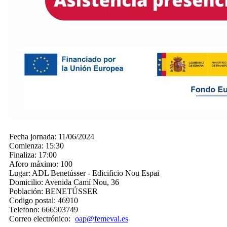
Fecha jornada:
11/06/2024
Comienza:
15:30
Finaliza:
17:00
Aforo máximo:
100
Lugar:
ADL Benetússer - Edicificio Nou Espai
Domicilio:
Avenida Camí Nou, 36
Población:
BENETÚSSER
Codigo postal:
46910
Telefono:
666503749
Correo electrónico:
oap@femeval.es