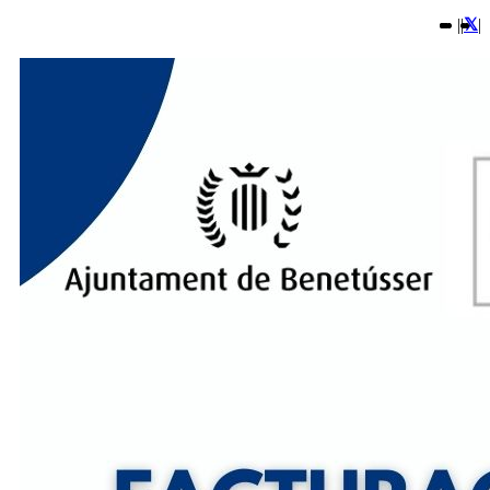
|
|
|